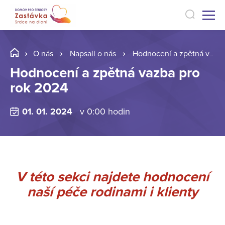
O nás
Napsali o nás
Hodnocení a zpětná vazba pro rok 2024
Hodnocení a zpětná vazba pro
rok 2024
01. 01. 2024
v 0:00 hodin
V této sekci najdete hodnocení
naší péče rodinami i klienty