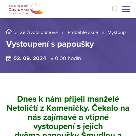
Ze života domova
Proběhlé akce
Vystoupení s papoušky
Vystoupení s papoušky
02. 09. 2024
v 0:00 hodin
Dnes k nám přijeli manželé
Netoličtí z Kameničky. Čekalo na
nás zajímavé a vtipné
vystoupení s jejich
dvěma papoušky Šmudlou a