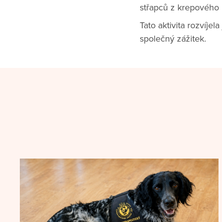
střapců z krepového 
Tato aktivita rozvíje
společný zážitek.