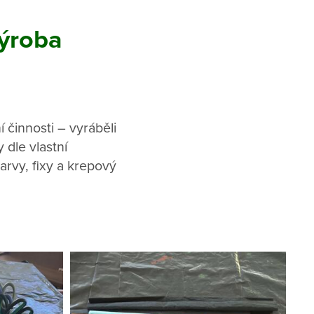
výroba
činnosti – vyráběli
 dle vlastní
arvy, fixy a krepový