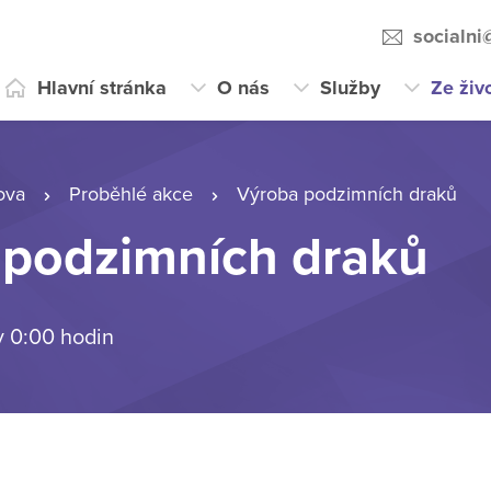
socialni
Hlavní stránka
O nás
Služby
Ze živ
ova
Proběhlé akce
Výroba podzimních draků
 podzimních draků
v 0:00 hodin