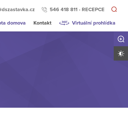
@dszastavka.cz
546 418 811 - RECEPCE
ota domova
Kontakt
Virtuální prohlídka
Zvětši
Vysoký 