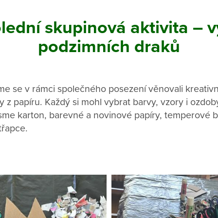
ední skupinová aktivita – 
podzimních draků
e se v rámci společného posezení věnovali kreativní 
 z papíru. Každý si mohl vybrat barvy, vzory i ozdoby
 jsme karton, barevné a novinové papíry, temperové b
třapce.