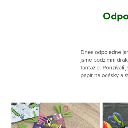
Odpol
Dnes odpoledne jsm
jsme
podzimní draky
fantazie. Používali
papír na ocásky a s