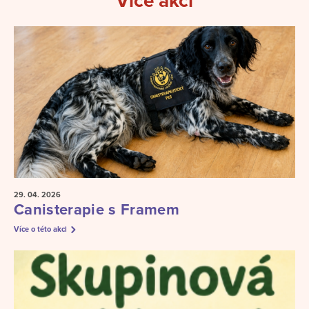
Více akcí
29. 04.
2026
Canisterapie s Framem
Více o této akci