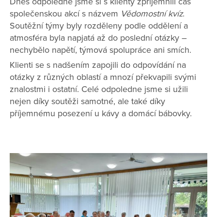
Dnes odpoledne jsme si s klienty zpříjemnili čas
společenskou akcí s názvem
Vědomostní kvíz
.
Soutěžní týmy byly rozděleny podle oddělení a
atmosféra byla napjatá až do poslední otázky –
nechybělo napětí, týmová spolupráce ani smích.
Klienti se s nadšením zapojili do odpovídání na
otázky z různých oblastí a mnozí překvapili svými
znalostmi i ostatní. Celé odpoledne jsme si užili
nejen díky soutěži samotné, ale také díky
příjemnému posezení u kávy a domácí bábovky.