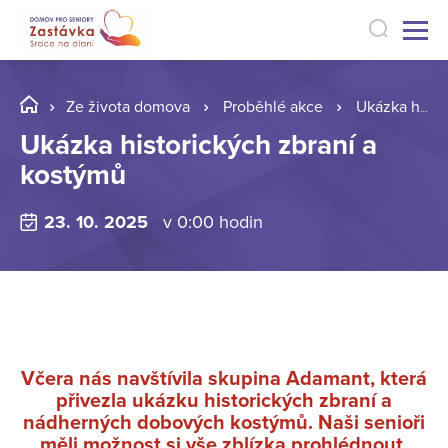
Ze života domova
Proběhlé akce
Ukázka historických zbraní a kostýmů
Ukázka historických zbraní a
kostýmů
23. 10. 2025
v 0:00 hodin
Včera nás navštívila skupina Adamant, která
přivezla ukázku historických zbraní a
nádherných dobových kostýmů. Naši senioři
měli možnost si vše zblízka prohlédnout,