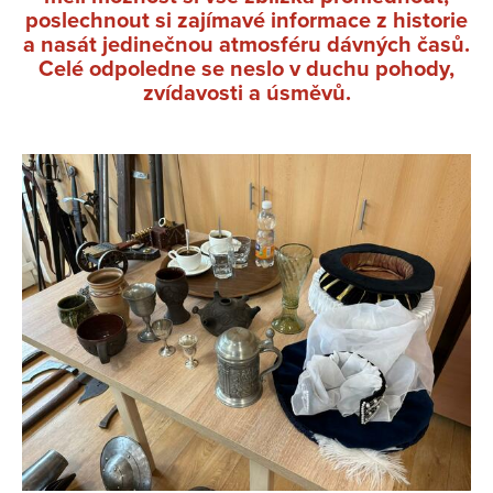
poslechnout si zajímavé informace z historie
a nasát jedinečnou atmosféru dávných časů.
Celé odpoledne se neslo v duchu pohody,
zvídavosti a úsměvů.