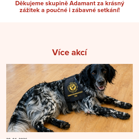
Děkujeme skupině Adamant za krásný
zážitek a poučné i zábavné setkání!
Více akcí