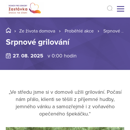
Ze života domova
Proběhlé akce
Srpnové grilování
Srpnové grilování
27. 08. 2025
v 0:00 hodin
„Ve středu jsme si v domově užili grilování. Počasí
nám přálo, klienti se těšili z příjemné hudby,
jemného vánku a samozřejmě i z voňavého
opečeného špekáčku.“