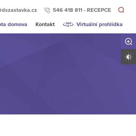
@dszastavka.cz
546 418 811 - RECEPCE
ota domova
Kontakt
Virtuální prohlídka
Zvětši
Vysoký 