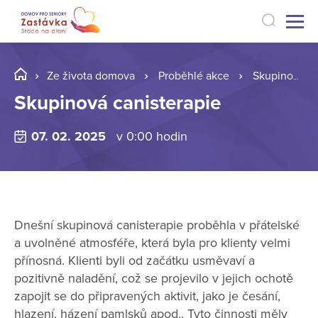
Ze života domova
Proběhlé akce
Skupinová canisterapie
Skupinová canisterapie
07. 02. 2025
v 0:00 hodin
Dnešní skupinová canisterapie proběhla v přátelské
a uvolněné atmosféře, která byla pro klienty velmi
přínosná. Klienti byli od začátku usměvaví a
pozitivně naladění, což se projevilo v jejich ochotě
zapojit se do připravených aktivit, jako je česání,
hlazení, házení pamlsků apod.. Tyto činnosti měly