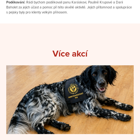
Poděkování:
Rádi bychom poděkovali panu Karáskovi, Paulině Krupové a Darii
Baholet za jejich účast a pomoc při této skvělé aktivitě. Jejich přítomnost a spolupráce
s pejsky byly pro klienty velkým přínosem.
Více akcí