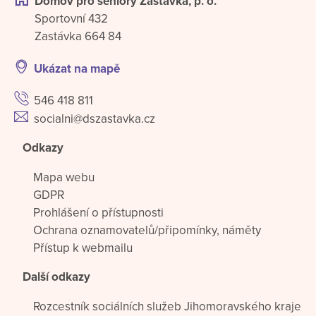
Domov pro seniory Zastávka, p. o.
Sportovní 432
Zastávka 664 84
Ukázat na mapě
546 418 811
socialni@dszastavka.cz
Odkazy
Mapa webu
GDPR
Prohlášení o přístupnosti
Ochrana oznamovatelů/připomínky, náměty
Přístup k webmailu
Další odkazy
Rozcestník sociálních služeb Jihomoravského kraje