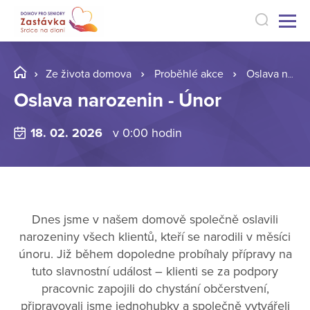
Ze života domova
Proběhlé akce
Oslava narozenin - Únor
Oslava narozenin - Únor
18. 02. 2026
v 0:00 hodin
Dnes jsme v našem domově společně oslavili
narozeniny všech klientů, kteří se narodili v měsíci
únoru. Již během dopoledne probíhaly přípravy na
tuto slavnostní událost – klienti se za podpory
pracovnic zapojili do chystání občerstvení,
připravovali jsme jednohubky a společně vytvářeli