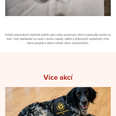
Každá oslavenkyně obdržela kytičku jako milou pozornost, která jí vykouzlila úsměv na
tváři. Celé odpoledne se neslo v duchu radosti, sdílení a příjemných společných chvil,
které přispěly k dobré náladě všech zúčastněných.
Více akcí