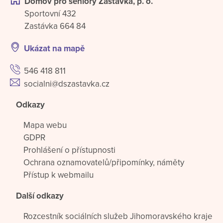
Domov pro seniory Zastávka, p. o.
Sportovní 432
Zastávka 664 84
Ukázat na mapě
546 418 811
socialni@dszastavka.cz
Odkazy
Mapa webu
GDPR
Prohlášení o přístupnosti
Ochrana oznamovatelů/připomínky, náměty
Přístup k webmailu
Další odkazy
Rozcestník sociálních služeb Jihomoravského kraje