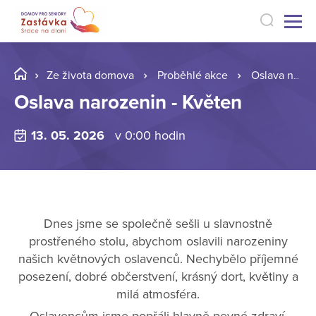
Ze života domova
Proběhlé akce
Oslava narozenin - Květen
Oslava narozenin - Květen
13. 05. 2026
v 0:00 hodin
Dnes jsme se společně sešli u slavnostně
prostřeného stolu, abychom oslavili narozeniny
našich květnových oslavenců. Nechybělo příjemné
posezení, dobré občerstvení, krásný dort, květiny a
milá atmosféra.
Oslavencům jsme popřáli hlavně pevné zdraví,