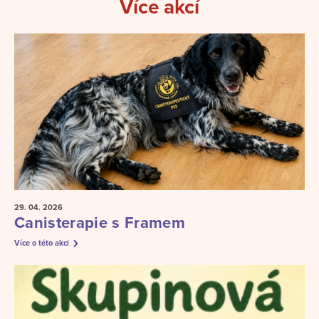
Více akcí
29. 04.
2026
Canisterapie s Framem
Více o této akci