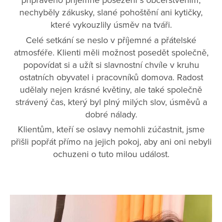
připraveno příjemné posezení s občerstvením,
nechyběly zákusky, slané pohoštění ani kytičky,
které vykouzlily úsměv na tváři.
Celé setkání se neslo v příjemné a přátelské
atmosféře. Klienti měli možnost posedět společně,
popovídat si a užít si slavnostní chvíle v kruhu
ostatních obyvatel i pracovníků domova. Radost
udělaly nejen krásné květiny, ale také společně
strávený čas, který byl plný milých slov, úsměvů a
dobré nálady.
Klientům, kteří se oslavy nemohli zúčastnit, jsme
přišli popřát přímo na jejich pokoj, aby ani oni nebyli
ochuzeni o tuto milou událost.