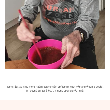
Jsme rádi, že jsme mohli našim oslavencům zpříjemnit jejich významný den a popřát
jim pevné zdraví, štěstí a mnoho spokojených dnů.