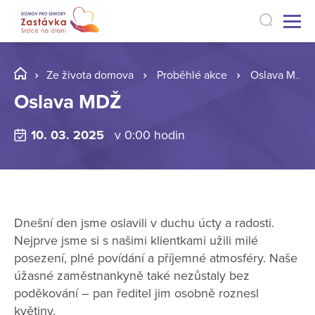
Ze života domova
Proběhlé akce
Oslava MDŽ
Oslava MDŽ
10. 03. 2025
v 0:00 hodin
Dnešní den jsme oslavili v duchu úcty a radosti.
Nejprve jsme si s našimi klientkami užili milé
posezení, plné povídání a příjemné atmosféry. Naše
úžasné zaměstnankyně také nezůstaly bez
poděkování – pan ředitel jim osobně roznesl
květiny.