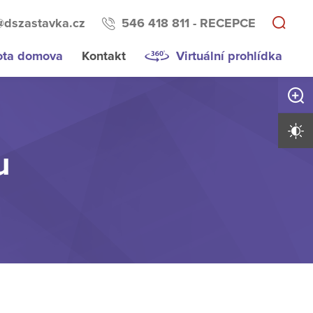
@dszastavka.cz
546 418 811 - RECEPCE
ota domova
Kontakt
Virtuální prohlídka
Zvětši
Vysoký 
u