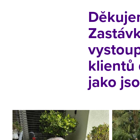
Děkuje
Zastávk
vystoup
klientů
jako js