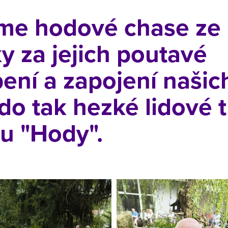
me hodové chase ze
y za jejich poutavé
ení a zapojení našic
 do tak hezké lidové 
ou "Hody".