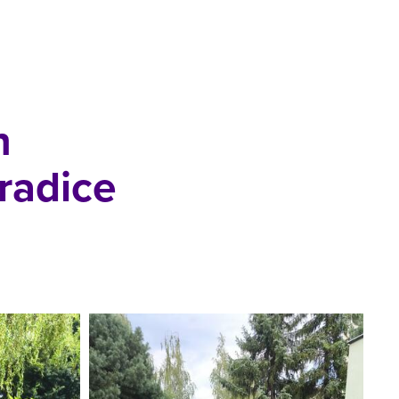
h
tradice