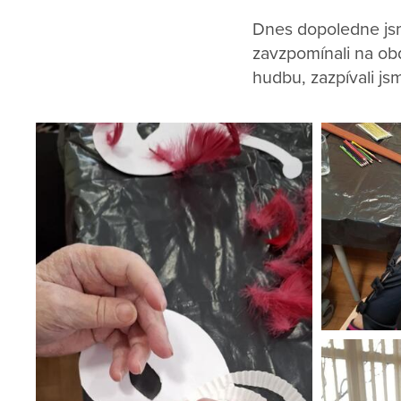
Dnes dopoledne jsm
zavzpomínali na obd
hudbu, zazpívali js