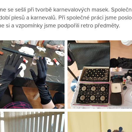
e se sešli při tvorbě karnevalových masek. Společn
obí plesů a karnevalů. Při společné práci jsme poslo
me si a vzpomínky jsme podpořili retro předměty.