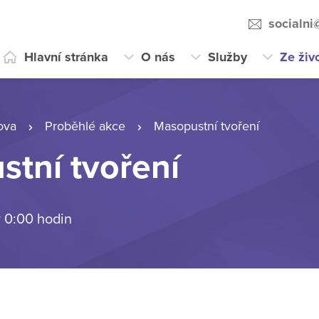
socialni
Hlavní stránka
O nás
Služby
Ze živ
ova
Proběhlé akce
Masopustní tvoření
tní tvoření
v 0:00 hodin