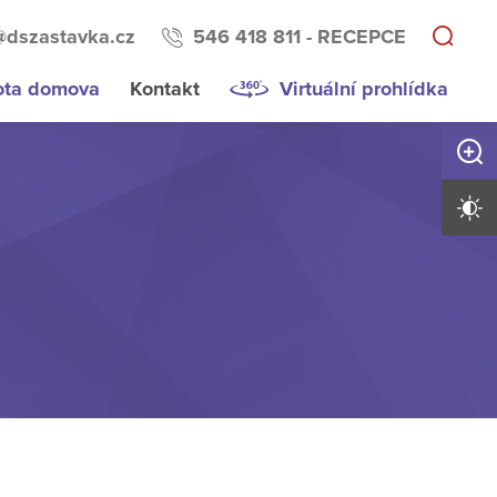
@dszastavka.cz
546 418 811 - RECEPCE
ota domova
Kontakt
Virtuální prohlídka
Zvětši
Vysoký 