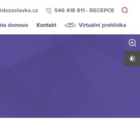
@dszastavka.cz
546 418 811 - RECEPCE
ota domova
Kontakt
Virtuální prohlídka
Zvětši
Vysoký 