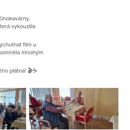
 Kinokavárny.
která vykouzlila
ychutnat film u
připomněla mnohým
vého plátna! 🎬☕