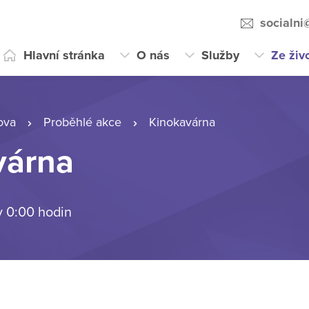
socialni
Hlavní stránka
O nás
Služby
Ze živ
ova
Proběhlé akce
Kinokavárna
várna
v 0:00 hodin