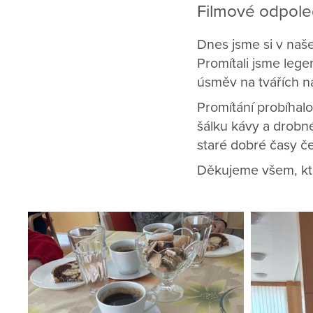
Filmové odpole
Dnes jsme si v naše
Promítali jsme leg
úsměv na tvářích na
Promítání probíhalo
šálku kávy a drobn
staré dobré časy č
Děkujeme všem, kteř