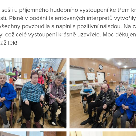
sešli u příjemného hudebního vystoupení ke třem kr
sti. Písně v podání talentovaných interpretů vytvořil
šechny povzbudila a naplnila pozitivní náladou. Na záv
y, což celé vystoupení krásně uzavřelo. Moc děkuje
ážitek!