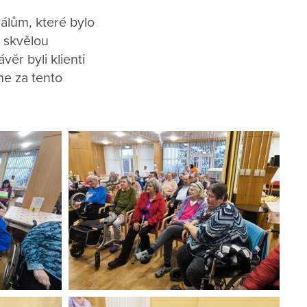
álům, které bylo
y skvělou
ěr byli klienti
me za tento