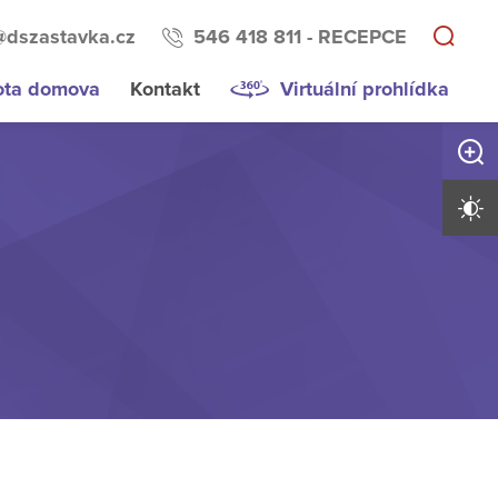
@dszastavka.cz
546 418 811 - RECEPCE
ota domova
Kontakt
Virtuální prohlídka
Zvětši
Vysoký 