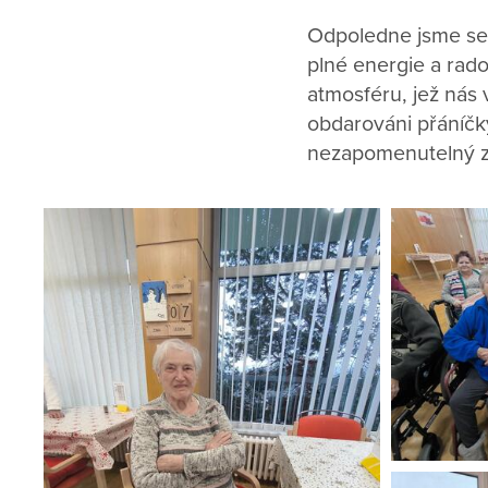
Odpoledne jsme se 
plné energie a rado
atmosféru, jež nás v
obdarováni přáníčk
nezapomenutelný z