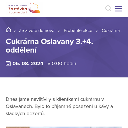
Ze života domova
Proběhlé akce
Cukrárna Oslavany 3.+4. oddělení
Cukrárna Oslavany 3.+4.
oddělení
06. 08. 2024
v 0:00 hodin
Dnes jsme navštívily s klientkami cukrárnu v
Oslavanech. Bylo to příjemné posezení u kávy a
sladkých dezertů.