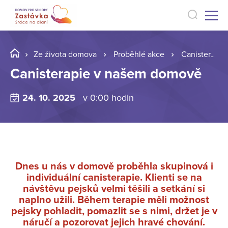
Ze života domova
Proběhlé akce
Canisterapie v našem domově
Canisterapie v našem domově
24. 10. 2025
v 0:00 hodin
Dnes u nás v domově proběhla skupinová i
individuální canisterapie. Klienti se na
návštěvu pejsků velmi těšili a setkání si
naplno užili. Během terapie měli možnost
pejsky pohladit, pomazlit se s nimi, držet je v
náručí a pozorovat jejich hravé chování.