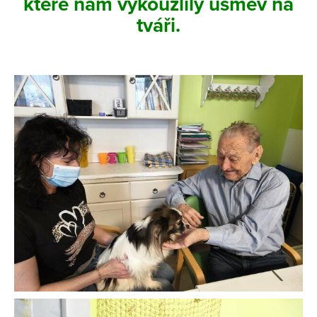
které nám vykouzlily úsměv na
tváři.