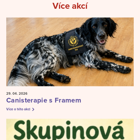
Více akcí
29. 04.
2026
Canisterapie s Framem
Více o této akci