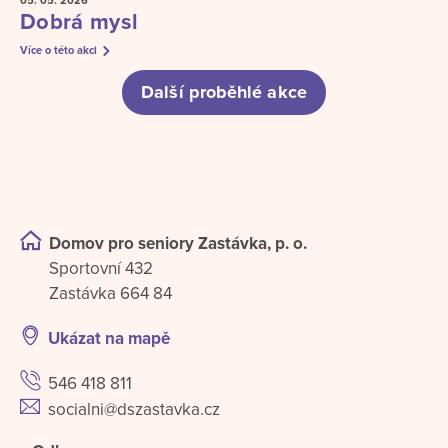
05. 05.
2026
Dobrá mysl
Více o této akci
Další proběhlé akce
Domov pro seniory Zastávka, p. o.
Sportovní 432
Zastávka 664 84
Ukázat na mapě
546 418 811
socialni@dszastavka.cz