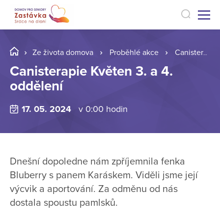
Ze života domova
Proběhlé akce
Canisterapie Květen 3. a 4. oddělení
Canisterapie Květen 3. a 4.
oddělení
17. 05. 2024
v 0:00 hodin
Dnešní dopoledne nám zpříjemnila fenka
Bluberry s panem Karáskem. Viděli jsme její
výcvik a aportování. Za odměnu od nás
dostala spoustu pamlsků.