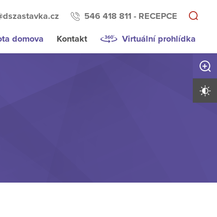
@dszastavka.cz
546 418 811 - RECEPCE
ota domova
Kontakt
Virtuální prohlídka
Zvětši
Vysoký 