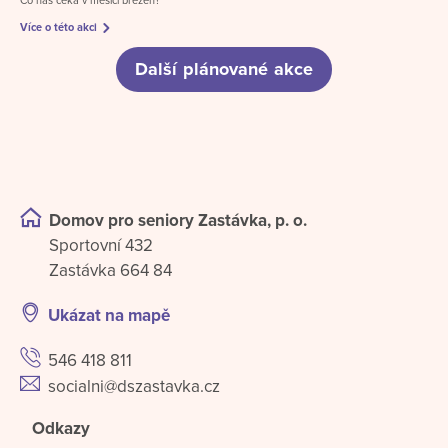
Co nás čeká v měsíci březen?
Více o této akci
Další plánované akce
Domov pro seniory Zastávka, p. o.
Sportovní 432
Zastávka 664 84
Ukázat na mapě
546 418 811
socialni@dszastavka.cz
Odkazy