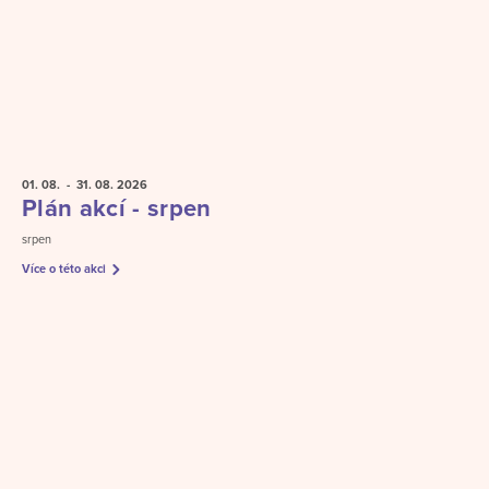
01. 08.
- 31. 08.
2026
Plán akcí - srpen
srpen
Více o této akci