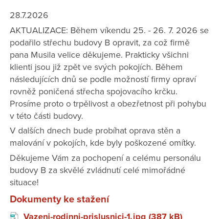
28.7.2026
AKTUALIZACE: Během víkendu 25. - 26. 7. 2026 se
podařilo střechu budovy B opravit, za což firmě
pana Musila velice děkujeme. Prakticky všichni
klienti jsou již zpět ve svých pokojích. Během
následujících dnů se podle možností firmy opraví
rovněž poničená střecha spojovacího krčku.
Prosíme proto o trpělivost a obezřetnost při pohybu
v této části budovy.
V dalších dnech bude probíhat oprava stěn a
malování v pokojích, kde byly poškozené omítky.
Děkujeme Vám za pochopení a celému personálu
budovy B za skvělé zvládnutí celé mimořádné
situace!
Dokumenty ke stažení
Vazeni-rodinni-prislusnici-1.jpg (387 kB)